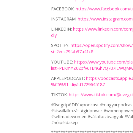
FACEBOOK:
https://www.facebook.com/u
INSTAGRAM:
https://www.instagram.com
LINKEDIN:
https://www.linkedin.com/
diy
SPOTIFY:
https://open.spotify.com/sh
si=2eec79fab37a41c8
YOUTUBE:
https://www.youtube.com/play
list=PLKmYZ02pfv61BhGh7Q707IEWQMw
APPLEPODCAST:
https://podcasts.appl
%C5%91-diy/id1729645187
TIKTOK:
https://www.tiktok.com/@uvegci
#üvegcipőDIY #podcast #magyarpodcast 
#kisvállalkozás #girlpower #womenpow
#selfmadewomen #vállalkozóvagyok #Váll
#nőipéldakép
**********************************