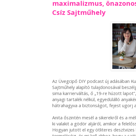
maximalizmus, önazonos
Csíz Sajtműhely
Az Üvegcipő DIY podcast új adásában Kun 
Sajtműhely alapító tulajdonosával beszél
sima karrierváltás, ő „19-re húzott lapot
anyagi tartalék nélkül, egyedülálló anyaként
hátrahagyva a biztonságot, fejest ugorj 
Anita őszintén mesél a sikerekről és a mé
ki valakit a gödör aljáról, amikor a fele
Hogyan jutott el egy ötliteres desztvizes
termeléséig, és mi kell ahhoz, hogy a sajt