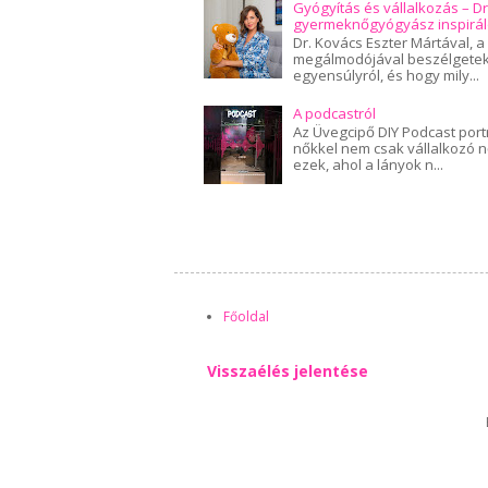
Gyógyítás és vállalkozás – Dr
gyermeknőgyógyász inspirál
Dr. Kovács Eszter Mártával, a
megálmodójával beszélgetek e
egyensúlyról, és hogy mily...
A podcastról
Az Üvegcipő DIY Podcast port
nőkkel nem csak vállalkozó 
ezek, ahol a lányok n...
Főoldal
Visszaélés jelentése