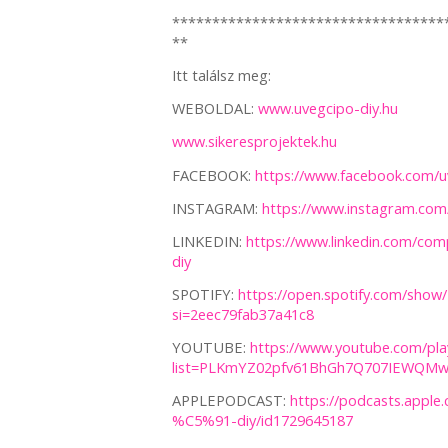
**********************************
**
Itt találsz meg:
WEBOLDAL:
www.uvegcipo-diy.hu
www.sikeresprojektek.hu
FACEBOOK:
https://www.facebook.com/u
INSTAGRAM:
https://www.instagram.com
LINKEDIN:
https://www.linkedin.com/
diy
SPOTIFY:
https://open.spotify.com/sh
si=2eec79fab37a41c8
YOUTUBE:
https://www.youtube.com/play
list=PLKmYZ02pfv61BhGh7Q707IEWQMw
APPLEPODCAST:
https://podcasts.appl
%C5%91-diy/id1729645187