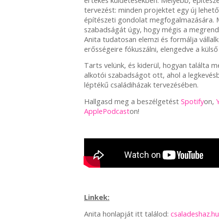
értékes küldetésekben. Mélyebb, építészet
tervezést: minden projektet egy új lehet
építészeti gondolat megfogalmazására. M
szabadságát úgy, hogy mégis a megrende
Anita tudatosan elemzi és formálja vállalk
erősségeire fókuszálni, elengedve a külső
Tarts velünk, és kiderül, hogyan találta m
alkotói szabadságot ott, ahol a legkevésb
léptékű családiházak tervezésében.
Hallgasd meg a beszélgetést
Spotify
on,
ApplePodcast
on!
Linkek:
Anita honlapját itt találod:
csaladeshaz.hu