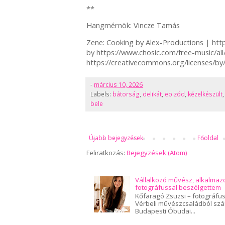
**
Hangmérnök: Vincze Tamás
Zene: Cooking by Alex-Productions | ht
by https://www.chosic.com/free-music/al
https://creativecommons.org/licenses/by
-
március 10, 2026
Labels:
bátorság
,
delikát
,
epizód
,
kézelkészült
bele
Újabb bejegyzések
Főoldal
Feliratkozás:
Bejegyzések (Atom)
Vállalkozó művész, alkalmaz
fotográfussal beszélgettem
Kőfaragó Zsuzsi – fotográfus,
Vérbeli művészcsaládból szár
Budapesti Óbudai...