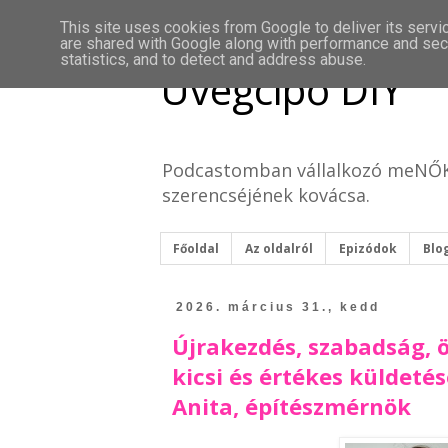
This site uses cookies from Google to deliver its servi
are shared with Google along with performance and secu
statistics, and to detect and address abuse.
Üvegcipő DIY
Podcastomban vállalkozó meNŐKke
szerencséjének kovácsa.
Főoldal
Az oldalról
Epizódok
Blo
2026. március 31., kedd
Újrakezdés, szabadság, 
kicsi és értékes küldeté
Anita, építészmérnök