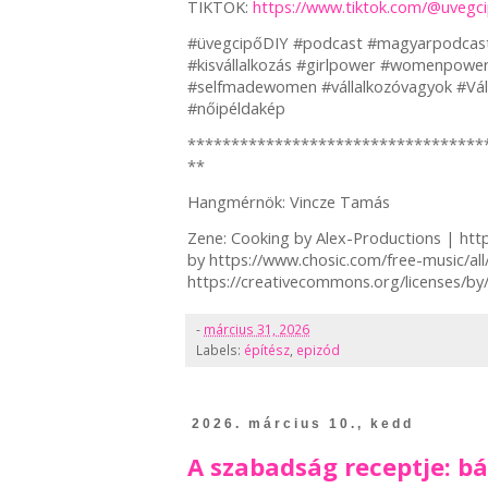
TIKTOK:
https://www.tiktok.com/@uvegci
#üvegcipőDIY #podcast #magyarpodcast 
#kisvállalkozás #girlpower #womenpow
#selfmadewomen #vállalkozóvagyok #Váll
#nőipéldakép
**********************************
**
Hangmérnök: Vincze Tamás
Zene: Cooking by Alex-Productions | ht
by https://www.chosic.com/free-music/al
https://creativecommons.org/licenses/by
-
március 31, 2026
Labels:
építész
,
epizód
2026. március 10., kedd
A szabadság receptje: bá