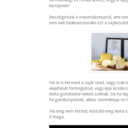
kerüljenek?
Beszélgetünk a maximalizmusról, ami nem 
nem kell túldimenzionálni ezt a sajtkészít
Ha te is keresed a saját utad, vagy csak b
alapítását fontolgatod, vagy épp küzdesz
Anita gondolatai neked szólnak. De ha ép
forgatókönyvének, akkor semmiképp ne h
Ha még nem tetted, kóstold meg Anita saj
ő maga.