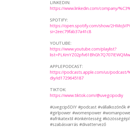
LINKEDIN:
https://www.linkedin.com/company/%C
SPOTIFY:
https://open.spotify.com/show/2HMoJV
si=2eec79fab37a41c8
YOUTUBE:
https://www.youtube.com/playlist?
list=PLKmYZ02pfv61BhGh7Q707IEWQMw
APPLEPODCAST:
https://podcasts.apple.com/us/podca
diy/id1729645187
TIKTOK:
https://www.tiktok.com/@uvegcipodiy
#üvegcipőDIY #podcast #vállalkozónők #v
#girlpower #womenpower #womanpowe
#afrikatextil #önkéntesség #közösségép
#szabásvarrás #divattervező