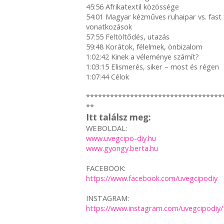
45:56 Afrikatextil közössége
54:01 Magyar kézműves ruhaipar vs. fast f
vonatkozások
57:55 Feltöltődés, utazás
59:48 Korátok, félelmek, önbizalom
1:02:42 Kinek a véleménye számít?
1:03:15 Elismerés, siker – most és régen
1:07:44 Célok
**********************************
**
Itt találsz meg:
WEBOLDAL:
www.uvegcipo-diy.hu
www.gyongy.berta.hu
FACEBOOK:
https://www.facebook.com/uvegcipodiy
INSTAGRAM:
https://www.instagram.com/uvegcipodiy/