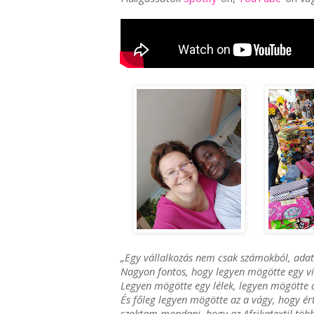
„Egy vállalkozás nem csak számokból, adat
Nagyon fontos, hogy legyen mögötte egy vízi
Legyen mögötte egy lélek, legyen mögötte a
És főleg legyen mögötte az a vágy, hogy ér
szoktam mondani, hogy az Afrikatextil töb