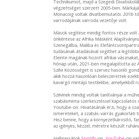
Technikumot, majd a Szegedi Divatiskoláb
végzettséget szerzett 2005-ben. Márkájáv
Monacoig voltak divatbemutatói. 2018-tó
varrodájának varroda vezetője volt.
Mások segítése mindig fontos része volt a
önkéntese az Afrika Másként Alapítványna
Szenegálba, Maliba és Elefántcsontpartr
tudásának átadásával segíthet a legtöbbe
Eleinte magának hozott afrikai vásznakat
hónap után, 2021-ben megalapította az Afr
Szilvi Közösséget is szervez hasonló gond
akik hozzá hasonlóan beleszerettek ezekbe
kavargó mintájú textilekbe, amelyekből ru
Szilvinek mindig voltak tanítványai a műh
szabásminta szerkesztéssel kapcsolatos o
Youtube-on. Hivatásának érzi, hogy a sz
ismereteket, a szabás-varrás gyakorlati tr
Hisz benne, hogy a környezetkárosító, fa
az igényes, kézzel, méretre készült ruhána
Hallgassátok
Spotify
-on,
YouTube
-on va