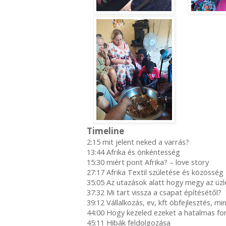
Timeline
2:15 mit jelent neked a varrás?
13:44 Afrika és önkéntesség
15:30 miért pont Afrika? – love story
27:17 Afrika Textil születése és közösség
35:05 Az utazások alatt hogy megy az üz
37:32 Mi tart vissza a csapat építésétől?
39:12 Vállalkozás, ev, kft öbfejlesztés, min
44:00 Hogy kezeled ezeket a hatalmas fo
45:11 Hibák feldolgozása