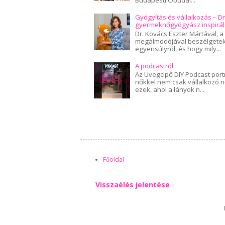
Gyógyítás és vállalkozás – Dr
gyermeknőgyógyász inspirál
Dr. Kovács Eszter Mártával, a
megálmodójával beszélgetek e
egyensúlyról, és hogy mily...
A podcastról
Az Üvegcipő DIY Podcast port
nőkkel nem csak vállalkozó 
ezek, ahol a lányok n...
Főoldal
Visszaélés jelentése