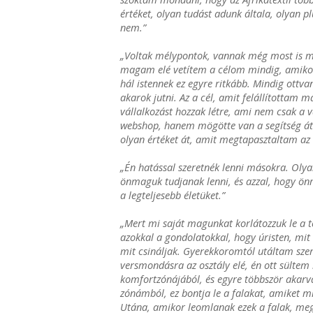
értéket, olyan tudást adunk általa, olyan p
nem.”
„Voltak mélypontok, vannak még most is 
magam elé vetítem a célom mindig, amiko
hál istennek ez egyre ritkább. Mindig ottva
akarok jutni. Az a cél, amit felállítottam 
vállalkozást hozzak létre, ami nem csak a 
webshop, hanem mögötte van a segítség áta
olyan értéket át, amit megtapasztaltam az 
„Én hatással szeretnék lenni másokra. Olya
önmaguk tudjanak lenni, és azzal, hogy ön
a legteljesebb életüket.”
„Mert mi saját magunkat korlátozzuk le a té
azokkal a gondolatokkal, hogy úristen, mit
mit csináljak. Gyerekkoromtól utáltam szerep
versmondásra az osztály elé, én ott sültem
komfortzónájából, és egyre többször akar
zónámból, ez bontja le a falakat, amiket 
Utána, amikor leomlanak ezek a falak, meg