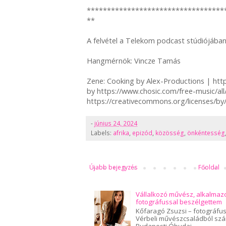
**********************************
**
A felvétel a Telekom podcast stúdiójában
Hangmérnök: Vincze Tamás
Zene: Cooking by Alex-Productions | ht
by https://www.chosic.com/free-music/al
https://creativecommons.org/licenses/by/
-
június 24, 2024
Labels:
afrika
,
epizód
,
közösség
,
önkéntesség
Újabb bejegyzés
Főoldal
Vállalkozó művész, alkalmaz
fotográfussal beszélgettem
Kőfaragó Zsuzsi – fotográfus,
Vérbeli művészcsaládból szár
Budapesti Óbudai...