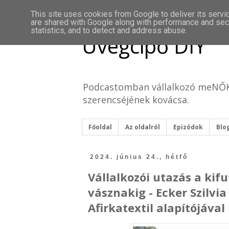
This site uses cookies from Google to deliver its servi
are shared with Google along with performance and secu
statistics, and to detect and address abuse.
Üvegcipő DIY
Podcastomban vállalkozó meNŐKke
szerencséjének kovácsa.
Főoldal
Az oldalról
Epizódok
Blo
2024. június 24., hétfő
Vállalkozói utazás a kifu
vásznakig - Ecker Szilvia
Afirkatextil alapítójával